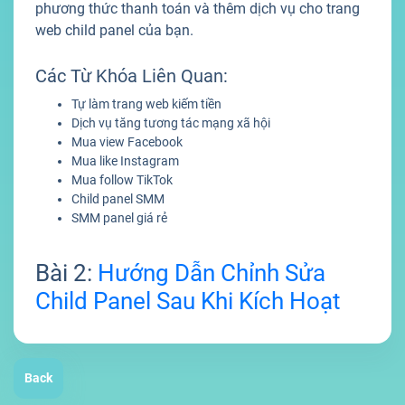
phương thức thanh toán và thêm dịch vụ cho trang
web child panel của bạn.
Các Từ Khóa Liên Quan:
Tự làm trang web kiếm tiền
Dịch vụ tăng tương tác mạng xã hội
Mua view Facebook
Mua like Instagram
Mua follow TikTok
Child panel SMM
SMM panel giá rẻ
Bài 2:
Hướng Dẫn Chỉnh Sửa
Child Panel Sau Khi Kích Hoạt
Back