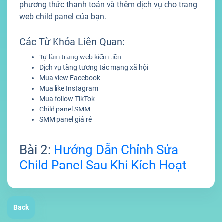
phương thức thanh toán và thêm dịch vụ cho trang
web child panel của bạn.
Các Từ Khóa Liên Quan:
Tự làm trang web kiếm tiền
Dịch vụ tăng tương tác mạng xã hội
Mua view Facebook
Mua like Instagram
Mua follow TikTok
Child panel SMM
SMM panel giá rẻ
Bài 2:
Hướng Dẫn Chỉnh Sửa
Child Panel Sau Khi Kích Hoạt
Back